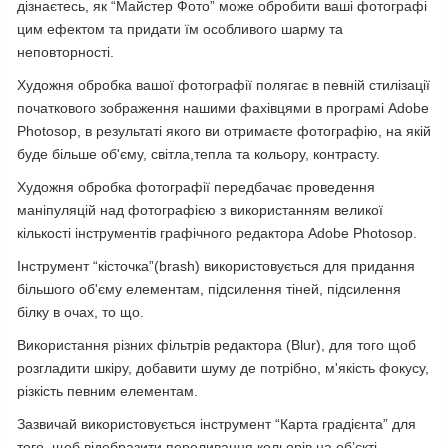
дізнаєтесь, як “Майстер Фото” може обробити ваші фотографі
цим ефектом та придати їм особливого шарму та
неповторності.
Художня обробка вашої фотографії полягає в певній стилізації
початкового зображення нашими фахівцями в програмі Adobe
Photosop, в результаті якого ви отримаєте фотографію, на якій
буде більше об'єму, світла,тепла та кольору, контрасту.
Художня обробка фотографії передбачає проведення
маніпуляцій над фотографією з використанням великої
кількості інструментів графічного редактора Adobe Photosop.
Інструмент “кісточка”(brash) використовується для придання
більшого об'єму елементам, підсилення тіней, підсилення
білку в очах, то що.
Використання різних фільтрів редактора (Blur), для того щоб
розгладити шкіру, добавити шуму де потрібно, м'якість фокусу,
різкість певним елементам.
Зазвичай використовується інструмент “Карта градієнта” для
того, щоб відобразити переливання кольорів на об’єкті.