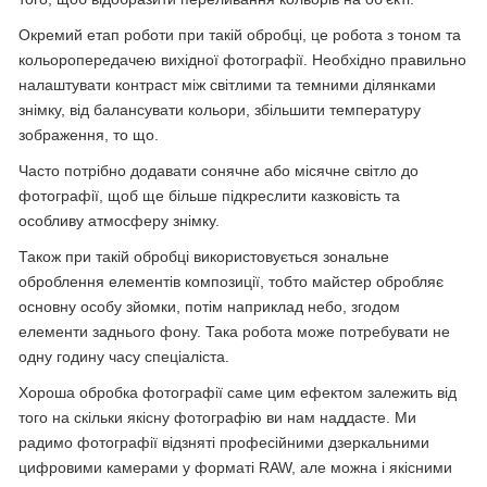
Окремий етап роботи при такій обробці, це робота з тоном та
кольоропередачею вихідної фотографії. Необхідно правильно
налаштувати контраст між світлими та темними ділянками
знімку, від балансувати кольори, збільшити температуру
зображення, то що.
Часто потрібно додавати сонячне або місячне світло до
фотографії, щоб ще більше підкреслити казковість та
особливу атмосферу знімку.
Також при такій обробці використовується зональне
оброблення елементів композиції, тобто майстер обробляє
основну особу зйомки, потім наприклад небо, згодом
елементи заднього фону. Така робота може потребувати не
одну годину часу спеціаліста.
Хороша обробка фотографії саме цим ефектом залежить від
того на скільки якісну фотографію ви нам наддасте. Ми
радимо фотографії відзняті професійними дзеркальними
цифровими камерами у форматі RAW, але можна і якісними