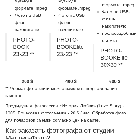
музыку в
музыку в
формате .mpeg
формате .mpeg
формате .mpeg
Фото на USB-
Фото на USB-
Фото на USB-
флэш-
флэш-
флэш-
накопителю
накопителю
накопителю
послесвадебный
PHOTO-
PHOTO-
съемка
BOOK
BOOKElite
PHOTO-
23х23 **
23х23 **
BOOKElite
30Х30 **
200 $
400 $
600 $
** Формат фото-книги можно изменить под пожелания
клиента.
Предыдущая фотосессия «Истории Любви» (Love Story) -
100$. Почасовая фотосъемка - 20 $ / час. Обработка фото
для почасовой съемки согласно цен на сайте.
Как заказать фотографа от студии
Мастер-Фото?