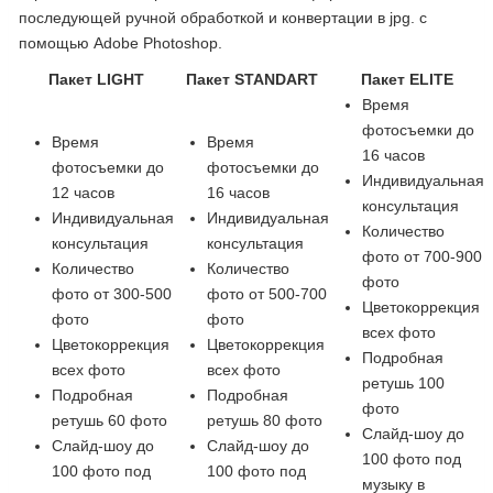
последующей ручной обработкой и конвертации в jpg. с
помощью Adobe Photoshop.
Пакет LIGHT
Пакет STANDART
Пакет ELITE
Время
фотосъемки до
Время
Время
16 часов
фотосъемки до
фотосъемки до
Индивидуальная
12 часов
16 часов
консультация
Индивидуальная
Индивидуальная
Количество
консультация
консультация
фото от 700-900
Количество
Количество
фото
фото от 300-500
фото от 500-700
Цветокоррекция
фото
фото
всех фото
Цветокоррекция
Цветокоррекция
Подробная
всех фото
всех фото
ретушь 100
Подробная
Подробная
фото
ретушь 60 фото
ретушь 80 фото
Слайд-шоу до
Слайд-шоу до
Слайд-шоу до
100 фото под
100 фото под
100 фото под
музыку в